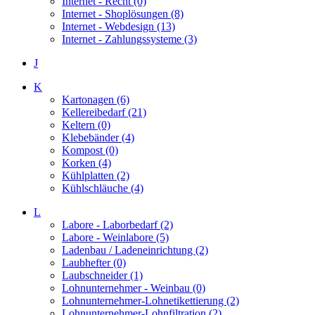
Internet - Recht (0)
Internet - Shoplösungen (8)
Internet - Webdesign (13)
Internet - Zahlungssysteme (3)
J
K
Kartonagen (6)
Kellereibedarf (21)
Keltern (0)
Klebebänder (4)
Kompost (0)
Korken (4)
Kühlplatten (2)
Kühlschläuche (4)
L
Labore - Laborbedarf (2)
Labore - Weinlabore (5)
Ladenbau / Ladeneinrichtung (2)
Laubhefter (0)
Laubschneider (1)
Lohnunternehmer - Weinbau (0)
Lohnunternehmer-Lohnetikettierung (2)
Lohnunternehmer-Lohnfiltration (2)