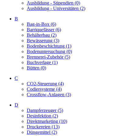
Ausbildung - Stipendien (0)
Ausbildung - Universitäten (2)
B
Bag-in-Box (6)
Barriquefässer (6)
Behälterbau (2)
Bewässerung (3)
Bodenbeschichtung (1)
Bodenuntersuchung (0)
Brennerei-Zubehör (5)
Buchverlage (1)
Bütten (0)
C
CO2-Steuerung (4)
Codiersysteme (4)
Crossflow-Anlagen (3)
D
Dampferzeuger (5)
Desinfektion (2)
Direktmarketing (10)
Druckereien (13)
Düngemittel (2)