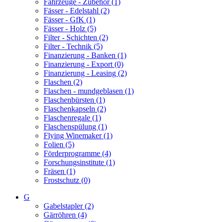
Fahrzeuge - Zubehör (1)
Fässer - Edelstahl (2)
Fässer - GfK (1)
Fässer - Holz (5)
Filter - Schichten (2)
Filter - Technik (5)
Finanzierung - Banken (1)
Finanzierung - Export (0)
Finanzierung - Leasing (2)
Flaschen (2)
Flaschen - mundgeblasen (1)
Flaschenbürsten (1)
Flaschenkapseln (2)
Flaschenregale (1)
Flaschenspülung (1)
Flying Winemaker (1)
Folien (5)
Förderprogramme (4)
Forschungsinstitute (1)
Fräsen (1)
Frostschutz (0)
G
Gabelstapler (2)
Gärröhren (4)