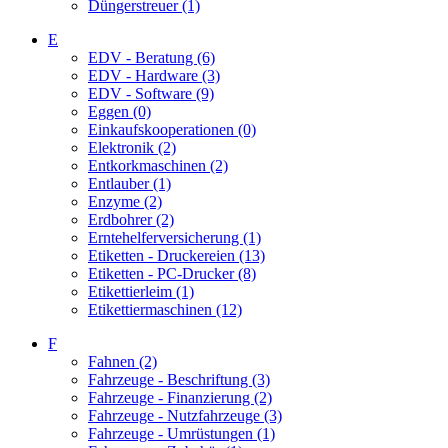
Düngerstreuer (1)
E
EDV - Beratung (6)
EDV - Hardware (3)
EDV - Software (9)
Eggen (0)
Einkaufskooperationen (0)
Elektronik (2)
Entkorkmaschinen (2)
Entlauber (1)
Enzyme (2)
Erdbohrer (2)
Erntehelferversicherung (1)
Etiketten - Druckereien (13)
Etiketten - PC-Drucker (8)
Etikettierleim (1)
Etikettiermaschinen (12)
F
Fahnen (2)
Fahrzeuge - Beschriftung (3)
Fahrzeuge - Finanzierung (2)
Fahrzeuge - Nutzfahrzeuge (3)
Fahrzeuge - Umrüstungen (1)