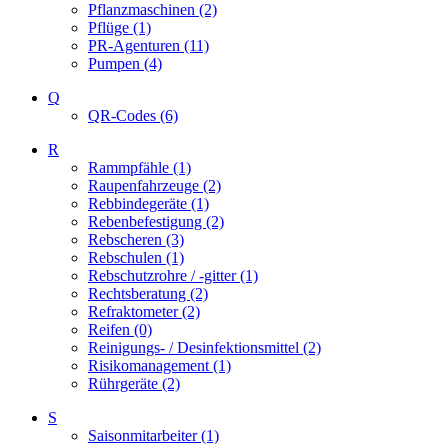
Pflanzmaschinen (2)
Pflüge (1)
PR-Agenturen (11)
Pumpen (4)
Q
QR-Codes (6)
R
Rammpfähle (1)
Raupenfahrzeuge (2)
Rebbindegeräte (1)
Rebenbefestigung (2)
Rebscheren (3)
Rebschulen (1)
Rebschutzrohre / -gitter (1)
Rechtsberatung (2)
Refraktometer (2)
Reifen (0)
Reinigungs- / Desinfektionsmittel (2)
Risikomanagement (1)
Rührgeräte (2)
S
Saisonmitarbeiter (1)