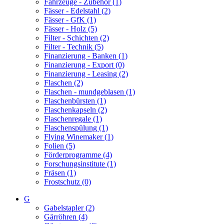
Fahrzeuge - Zubehör (1)
Fässer - Edelstahl (2)
Fässer - GfK (1)
Fässer - Holz (5)
Filter - Schichten (2)
Filter - Technik (5)
Finanzierung - Banken (1)
Finanzierung - Export (0)
Finanzierung - Leasing (2)
Flaschen (2)
Flaschen - mundgeblasen (1)
Flaschenbürsten (1)
Flaschenkapseln (2)
Flaschenregale (1)
Flaschenspülung (1)
Flying Winemaker (1)
Folien (5)
Förderprogramme (4)
Forschungsinstitute (1)
Fräsen (1)
Frostschutz (0)
G
Gabelstapler (2)
Gärröhren (4)