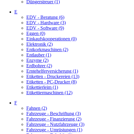
Düngerstreuer (1)
E
EDV - Beratung (6)
EDV - Hardware (3)
EDV - Software (9)
Eggen (0)
Einkaufskooperationen (0)
Elektronik (2)
Entkorkmaschinen (2)
Entlauber (1)
Enzyme (2)
Erdbohrer (2)
Erntehelferversicherung (1)
Etiketten - Druckereien (13)
Etiketten - PC-Drucker (8)
Etikettierleim (1)
Etikettiermaschinen (12)
F
Fahnen (2)
Fahrzeuge - Beschriftung (3)
Fahrzeuge - Finanzierung (2)
Fahrzeuge - Nutzfahrzeuge (3)
Fahrzeuge - Umrüstungen (1)