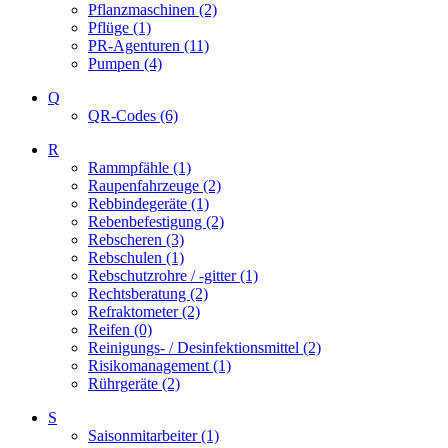
Pflanzmaschinen (2)
Pflüge (1)
PR-Agenturen (11)
Pumpen (4)
Q
QR-Codes (6)
R
Rammpfähle (1)
Raupenfahrzeuge (2)
Rebbindegeräte (1)
Rebenbefestigung (2)
Rebscheren (3)
Rebschulen (1)
Rebschutzrohre / -gitter (1)
Rechtsberatung (2)
Refraktometer (2)
Reifen (0)
Reinigungs- / Desinfektionsmittel (2)
Risikomanagement (1)
Rührgeräte (2)
S
Saisonmitarbeiter (1)