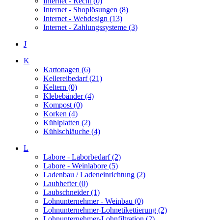
Internet - Recht (0)
Internet - Shoplösungen (8)
Internet - Webdesign (13)
Internet - Zahlungssysteme (3)
J
K
Kartonagen (6)
Kellereibedarf (21)
Keltern (0)
Klebebänder (4)
Kompost (0)
Korken (4)
Kühlplatten (2)
Kühlschläuche (4)
L
Labore - Laborbedarf (2)
Labore - Weinlabore (5)
Ladenbau / Ladeneinrichtung (2)
Laubhefter (0)
Laubschneider (1)
Lohnunternehmer - Weinbau (0)
Lohnunternehmer-Lohnetikettierung (2)
Lohnunternehmer-Lohnfiltration (2)