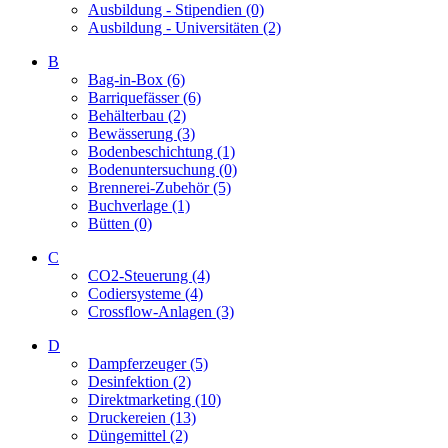
Ausbildung - Stipendien (0)
Ausbildung - Universitäten (2)
B
Bag-in-Box (6)
Barriquefässer (6)
Behälterbau (2)
Bewässerung (3)
Bodenbeschichtung (1)
Bodenuntersuchung (0)
Brennerei-Zubehör (5)
Buchverlage (1)
Bütten (0)
C
CO2-Steuerung (4)
Codiersysteme (4)
Crossflow-Anlagen (3)
D
Dampferzeuger (5)
Desinfektion (2)
Direktmarketing (10)
Druckereien (13)
Düngemittel (2)